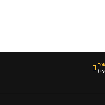
Té
(+9