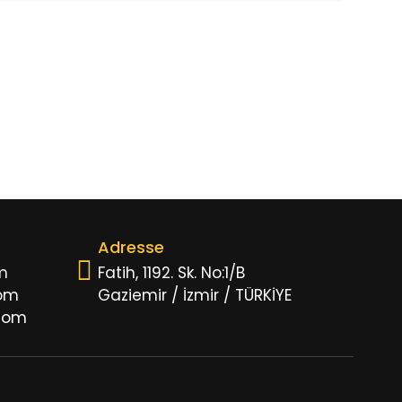
Adresse
m
Fatih, 1192. Sk. No:1/B
om
Gaziemir / İzmir / TÜRKİYE
com