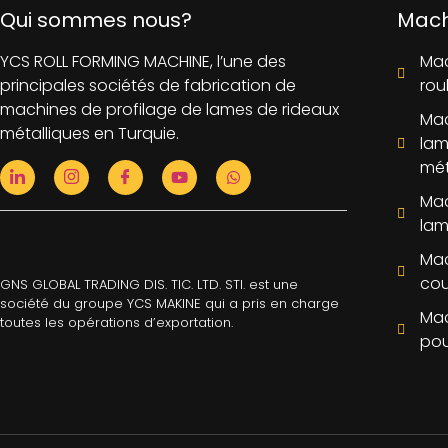
Qui sommes nous?
Mach
YCS ROLL FORMING MACHINE, l’une des
Mac
principales sociétés de fabrication de
rou
machines de profilage de lames de rideaux
Mac
métalliques en Turquie.
lam
mét
Mac
lam
Mac
cou
GNS GLOBAL TRADING DIS. TIC. LTD. STI. est une
société du groupe YCS MAKINE qui a pris en charge
Mac
toutes les opérations d’exportation.
pou