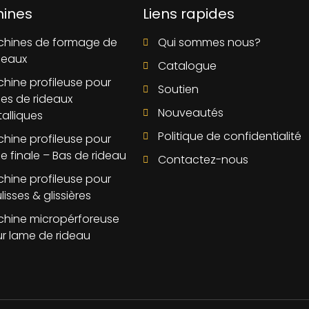
ines
Liens rapides
hines de formage de
Qui sommes nous?
leaux
Catalogue
hine profileuse pour
Soutien
es de rideaux
Nouveautés
alliques
Politique de confidentialité
hine profileuse pour
e finale – Bas de rideau
Contactez-nous
hine profileuse pour
lisses & glissières
hine micropérforeuse
r lame de rideau